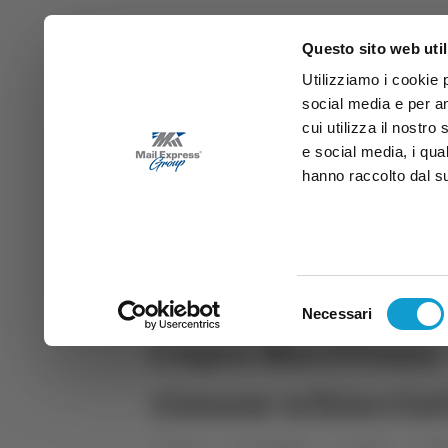
Questo sito web util
Utilizziamo i cookie 
social media e per an
cui utilizza il nostro
e social media, i qua
hanno raccolto dal suo
News
Sport
Marche
Ab
DIRETTA SAMB
DIRETTA TV
Selezione
Necessari
del
Cupra Marittima -
consenso
rimane schiacciato
Home
Categorie
Articoli
Mar