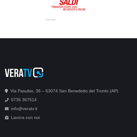
Via Pasubio, 36 – 63074 San Benedetto del Tronto (AP)
0735 367514
info@veratv.it
Lavora con noi