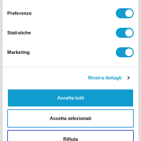
consenso
Correlati
Preferenze
Statistiche
Marketing
Mostra dettagli
Accetta tutti
Samb-Lanciano 4-0, entrano Sgarbi e Perrotta
Accetta selezionati
e cambia tutto, doppietta di Faggioli
di Pier Paolo Flammini
Rifiuta