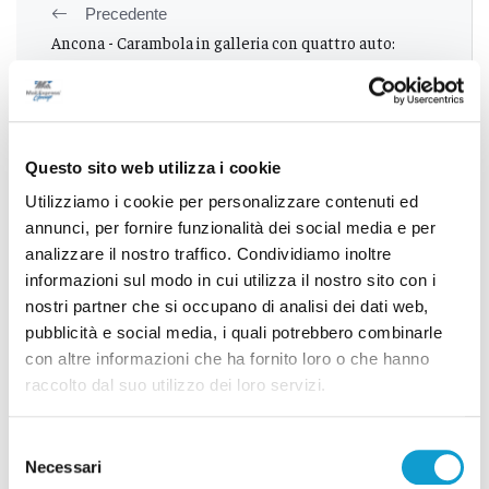
Precedente
Ancona - Carambola in galleria con quattro auto:
ferito estratto dalle lamiere
Successivo
Questo sito web utilizza i cookie
Ortona - Al Cinema Auditorium Zambra domenica lo
Utilizziamo i cookie per personalizzare contenuti ed
spettacolo “La mongolfiera non soffre d’insonnia”
annunci, per fornire funzionalità dei social media e per
analizzare il nostro traffico. Condividiamo inoltre
informazioni sul modo in cui utilizza il nostro sito con i
nostri partner che si occupano di analisi dei dati web,
Tutti gli articoli
pubblicità e social media, i quali potrebbero combinarle
con altre informazioni che ha fornito loro o che hanno
raccolto dal suo utilizzo dei loro servizi.
Selezione
Necessari
del