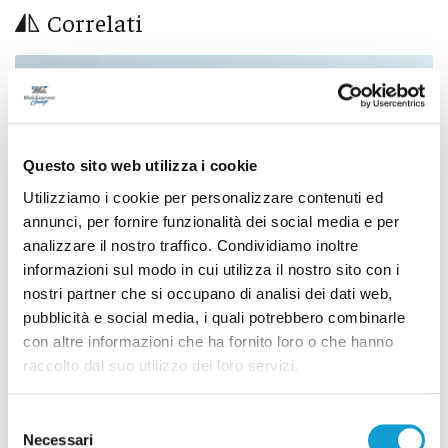
Correlati
Questo sito web utilizza i cookie
Utilizziamo i cookie per personalizzare contenuti ed
annunci, per fornire funzionalità dei social media e per
analizzare il nostro traffico. Condividiamo inoltre
informazioni sul modo in cui utilizza il nostro sito con i
nostri partner che si occupano di analisi dei dati web,
pubblicità e social media, i quali potrebbero combinarle
con altre informazioni che ha fornito loro o che hanno
Incendio alle porte di Ascoli Piceno, un
raccolto dal suo utilizzo dei loro servizi.
residente colto da infarto
di Sergio Cinquino
Selezione
Necessari
del