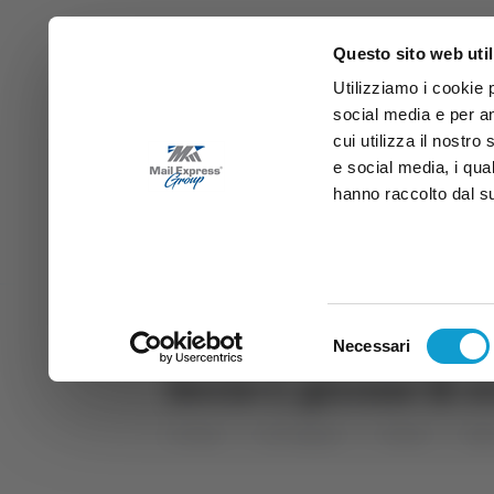
Questo sito web util
Utilizziamo i cookie 
social media e per an
cui utilizza il nostro
e social media, i qua
hanno raccolto dal suo
News
Sport
Marche
Ab
DIRETTA SAMB
DIRETTA TV
Selezione
Necessari
del
Serie C girone B: 
consenso
Home
Categorie
Articoli
Spo