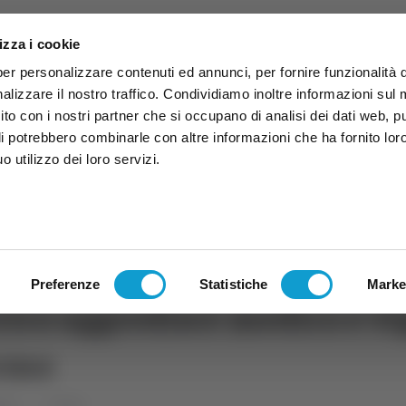
izza i cookie
per personalizzare contenuti ed annunci, per fornire funzionalità 
alizzare il nostro traffico. Condividiamo inoltre informazioni sul
 sito con i nostri partner che si occupano di analisi dei dati web, p
li potrebbero combinarle con altre informazioni che ha fornito lor
 utilizzo dei loro servizi.
ruzzo
TG
TV
Expo
Lavora Con Noi
Conta
TG
TRASMISSIONI
PALINSESTO
Preferenze
Statistiche
Marke
rico aggredisce medico e vi
ermo
che
Fermo