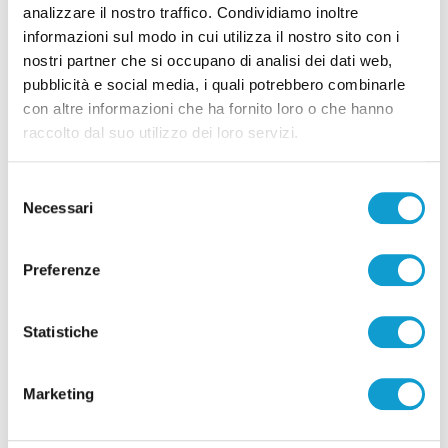
analizzare il nostro traffico. Condividiamo inoltre
Correlati
informazioni sul modo in cui utilizza il nostro sito con i
nostri partner che si occupano di analisi dei dati web,
pubblicità e social media, i quali potrebbero combinarle
con altre informazioni che ha fornito loro o che hanno
raccolto dal suo utilizzo dei loro servizi.
Selezione
Necessari
del
consenso
Preferenze
Statistiche
Stampavano soldi falsi nel Chietino: 5 misure
cautelari, tra cui 2 ad Ascoli Piceno
Marketing
di Rossella Luciani