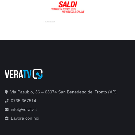
Via Pasubio, 36 – 63074 San Benedetto del Tronto (AP)
0735 367514
info@veratv.it
Lavora con noi