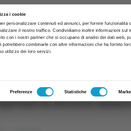
izza i cookie
per personalizzare contenuti ed annunci, per fornire funzionalità 
alizzare il nostro traffico. Condividiamo inoltre informazioni sul
 sito con i nostri partner che si occupano di analisi dei dati web, p
li potrebbero combinarle con altre informazioni che ha fornito lor
 utilizzo dei loro servizi.
ruzzo
TG
TV
Expo
Lavora Con Noi
Conta
TG
TRASMISSIONI
PALINSESTO
Preferenze
Statistiche
Marke
apitaneria soccorre imbarca
che
Ascoli Piceno