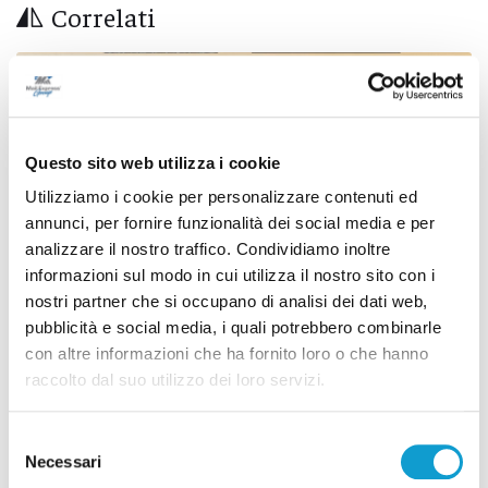
Correlati
Questo sito web utilizza i cookie
Utilizziamo i cookie per personalizzare contenuti ed
annunci, per fornire funzionalità dei social media e per
analizzare il nostro traffico. Condividiamo inoltre
informazioni sul modo in cui utilizza il nostro sito con i
nostri partner che si occupano di analisi dei dati web,
pubblicità e social media, i quali potrebbero combinarle
con altre informazioni che ha fornito loro o che hanno
raccolto dal suo utilizzo dei loro servizi.
Settore Giovanile Academy - Alessandro Re, da
Castelfidardo al Latina Calcio
Selezione
di Rossella Luciani
Necessari
del