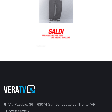
Via Pasubio, 36 – 63074 San Benedetto del Tronto (AP)
0735 367514