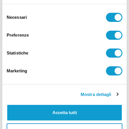
EUROPEA
SENIGALLIA
BELLO
STORIA
LIBRO
Selezione
PRESENTAZIONE
Necessari
del
consenso
Preferenze
Precedente
Ancona – I poliziotti incontrano gli studenti per
Statistiche
"Educhiamo insieme alla legalità"
Marketing
Successivo
Ivaldo Rulli al Teatro Fenaroli: sabato 7 marzo torna il
Mostra dettagli
cabaret a Lanciano
Accetta tutti
Tutti gli articoli