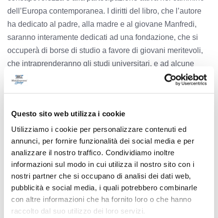
dell’Europa contemporanea. I diritti del libro, che l’autore
ha dedicato al padre, alla madre e al giovane Manfredi,
saranno interamente dedicati ad una fondazione, che si
occuperà di borse di studio a favore di giovani meritevoli,
che intraprenderanno gli studi universitari, e ad alcune
associazioni, che si occupano di affiancare le famiglie e
quanti sono colpiti dal morbo di Alzheimer.
Questo sito web utilizza i cookie
Le prossime tappe della presentazione del libro di
Utilizziamo i cookie per personalizzare contenuti ed
Massimo Bello saranno il 4 marzo alla sala stampa della
annunci, per fornire funzionalità dei social media e per
Camera dei Deputati a Roma, il 6 marzo alla Libreria Il
analizzare il nostro traffico. Condividiamo inoltre
Minotauro a Verona, il 13 e il 19 marzo a Macerata alla
informazioni sul modo in cui utilizza il nostro sito con i
Libreria Feltrinelli e alla Biblioteca comunale, il 21 marzo a
nostri partner che si occupano di analisi dei dati web,
Sirolo, il 28 marzo ad Ascoli Piceno.
pubblicità e social media, i quali potrebbero combinarle
con altre informazioni che ha fornito loro o che hanno
TAG:
raccolto dal suo utilizzo dei loro servizi.