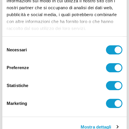
informazioni sul modo in cui utilizza il nostro sito con i
nostri partner che si occupano di analisi dei dati web,
pubblicità e social media, i quali potrebbero combinarle
con altre informazioni che ha fornito loro o che hanno
raccolto dal suo utilizzo dei loro servizi.
Selezione
Necessari
del
consenso
Preferenze
Statistiche
Samb-Lanciano 4-0, entrano Sgarbi e Perrotta
e cambia tutto, doppietta di Faggioli
di Pier Paolo Flammini
Marketing
Mostra dettagli