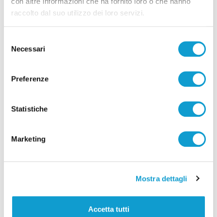
con altre informazioni che ha fornito loro o che hanno
raccolto dal suo utilizzo dei loro servizi.
Selezione
Necessari
del
Settore Giovanile Academy - Alessandro Re, da
consenso
Castelfidardo al Latina Calcio
Preferenze
di Rossella Luciani
Statistiche
Marketing
Mostra dettagli
Pubblicità
Accetta tutti