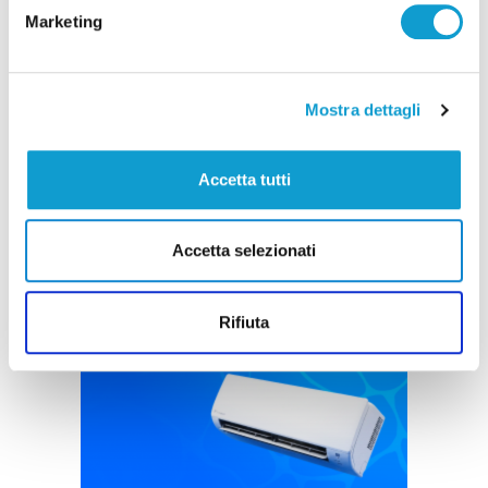
Marketing
San Benedetto del Tronto - Super ospiti per il
debutto del Teatro della Stoppia
Mostra dettagli
di Matteo Porfiri
Accetta tutti
Accetta selezionati
Pubblicità
Rifiuta