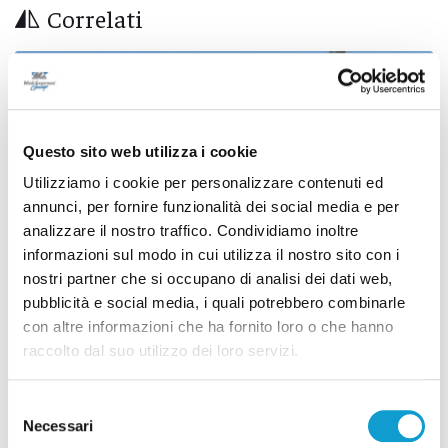
Correlati
Questo sito web utilizza i cookie
Utilizziamo i cookie per personalizzare contenuti ed
annunci, per fornire funzionalità dei social media e per
analizzare il nostro traffico. Condividiamo inoltre
informazioni sul modo in cui utilizza il nostro sito con i
nostri partner che si occupano di analisi dei dati web,
pubblicità e social media, i quali potrebbero combinarle
con altre informazioni che ha fornito loro o che hanno
raccolto dal suo utilizzo dei loro servizi.
Blitz antidroga al Montelago Celtic Festival:
12 persone segnalate
Selezione
di Rossella Luciani
Necessari
del