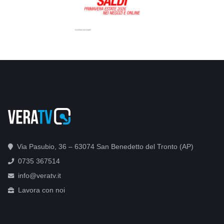
Via Pasubio, 36 – 63074 San Benedetto del Tronto (AP)
0735 367514
info@veratv.it
Lavora con noi