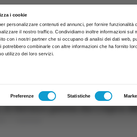
izza i cookie
per personalizzare contenuti ed annunci, per fornire funzionalità 
alizzare il nostro traffico. Condividiamo inoltre informazioni sul
 sito con i nostri partner che si occupano di analisi dei dati web, p
li potrebbero combinarle con altre informazioni che ha fornito lor
 utilizzo dei loro servizi.
ruzzo
TG
TV
Expo
Lavora Con Noi
Conta
TG
TRASMISSIONI
PALINSESTO
Preferenze
Statistiche
Marke
 il futuro passa da Cupra 
che
Ascoli Piceno