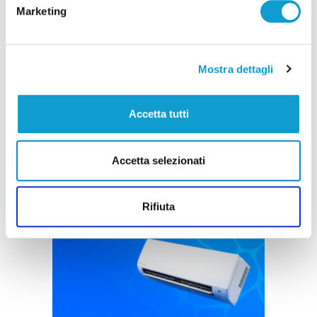
Marketing
Borse schermate e 2mila euro di profumi
rubati, tre denunciati nel fermano
Mostra dettagli
di Rossella Luciani
Accetta tutti
Accetta selezionati
Pubblicità
Rifiuta