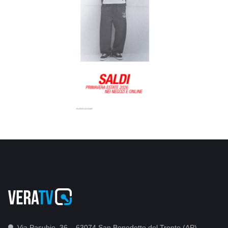
Via Pasubio, 36 – 63074 San Benedetto del Tronto (AP)