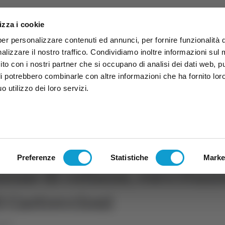
izza i cookie
per personalizzare contenuti ed annunci, per fornire funzionalità 
alizzare il nostro traffico. Condividiamo inoltre informazioni sul
 sito con i nostri partner che si occupano di analisi dei dati web, p
li potrebbero combinarle con altre informazioni che ha fornito lor
 utilizzo dei loro servizi.
ruzzo
TG
TV
Expo
Lavora Con Noi
Conta
TG
TRASMISSIONI
PALINSESTO
Preferenze
Statistiche
Marke
one di collasso, esercitazi
di Castreccioni
alità