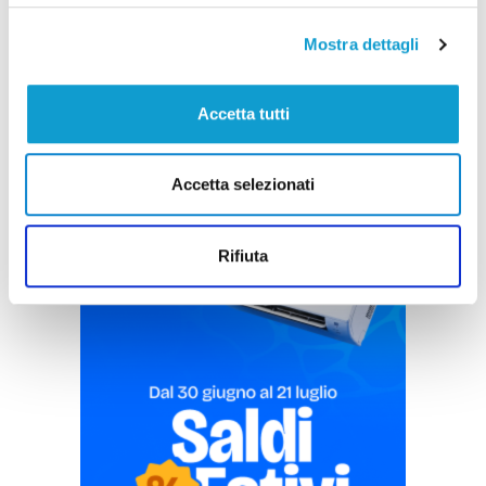
di Pierluigi Dorotei
Mostra dettagli
Accetta tutti
Accetta selezionati
Pubblicità
Rifiuta