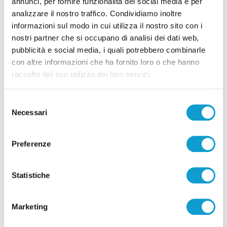
annunci, per fornire funzionalità dei social media e per
analizzare il nostro traffico. Condividiamo inoltre
informazioni sul modo in cui utilizza il nostro sito con i
Correlati
nostri partner che si occupano di analisi dei dati web,
pubblicità e social media, i quali potrebbero combinarle
con altre informazioni che ha fornito loro o che hanno
raccolto dal suo utilizzo dei loro servizi.
Selezione
Necessari
del
consenso
Preferenze
Statistiche
Ascoli - Sventato tentativo di introdurre
Marketing
droga nel carcere di Marino del Tronto