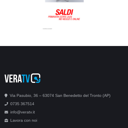
Via Pasubio, 36 – 63074 San Benedetto del Tronto (AP)
0735 367514
info@veratv.it
Lavora con noi