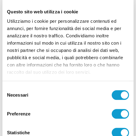
che entrano anche nelle loro case”.
Questo sito web utilizza i cookie
TAG:
Utilizziamo i cookie per personalizzare contenuti ed
annunci, per fornire funzionalità dei social media e per
FONDAZIONE
ONCOLOGIA
OSPEDALE
PEDIATRICA
analizzare il nostro traffico. Condividiamo inoltre
RICAVATO
SALESI
ANCONA
informazioni sul modo in cui utilizza il nostro sito con i
nostri partner che si occupano di analisi dei dati web,
pubblicità e social media, i quali potrebbero combinarle
con altre informazioni che ha fornito loro o che hanno
Precedente
raccolto dal suo utilizzo dei loro servizi.
Cupra saluta Guglielmo Veccia, aveva 103 anni
Selezione
Necessari
del
consenso
Successivo
Ascoli Piceno - Erano in carcere ma percepivano il
Preferenze
reddito di cittadinanza: 26 denunciati
Statistiche