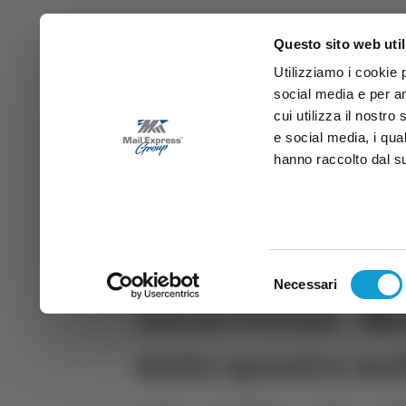
Questo sito web util
Utilizziamo i cookie 
social media e per an
cui utilizza il nostro
e social media, i qua
hanno raccolto dal suo
News
Sport
Marche
Ab
DIRETTA SAMB
DIRETTA TV
Selezione
Necessari
del
Ascoli Piceno - M
consenso
dalla squadra mo
Home
Categorie
Articoli
Mar