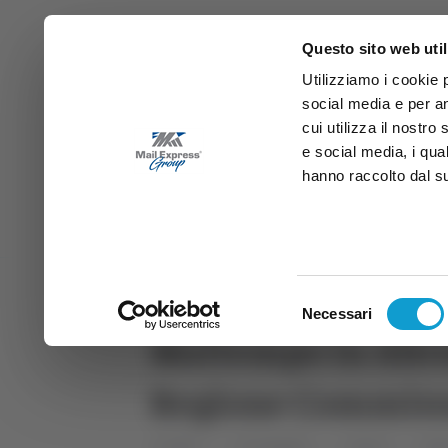
Questo sito web util
Utilizziamo i cookie 
social media e per an
cui utilizza il nostro
e social media, i qua
hanno raccolto dal suo
News
Sport
Marche
Ab
DIRETTA SAMB
DIRETTA TV
Selezione
Necessari
del
Maltempo in Abruz
consenso
Regione Commissa
Home
Categorie
Articoli
Abr