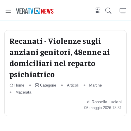
Recanati - Violenze sugli
anziani genitori, 48enne ai
domiciliari nel reparto
psichiatrico
Home
Categorie
Articoli
Marche
Macerata
di Rossella Luciani
06 maggio 2026
18:31