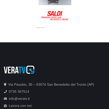
Via Pasubio, 36 – 63074 San Benedetto del Tronto (AP)
0735 367514
info@veratv.it
Lavora con noi