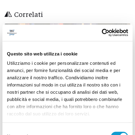
Correlati
Questo sito web utilizza i cookie
Utilizziamo i cookie per personalizzare contenuti ed
annunci, per fornire funzionalità dei social media e per
analizzare il nostro traffico. Condividiamo inoltre
informazioni sul modo in cui utilizza il nostro sito con i
nostri partner che si occupano di analisi dei dati web,
pubblicità e social media, i quali potrebbero combinarle
con altre informazioni che ha fornito loro o che hanno
raccolto dal suo utilizzo dei loro servizi.
Coppa Italia Serie C - Biglietti ancora bloccati
per il derby tra Pescara e Samb: decide il
Selezione
Comitato sicurezza