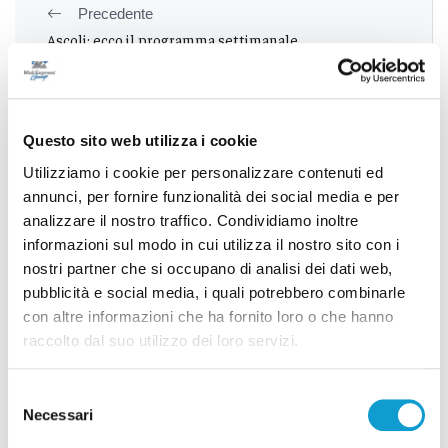
Precedente
Ascoli: ecco il programma settimanale
Successivo
Questo sito web utilizza i cookie
Medico preso in ostaggio ad Ascoli:era
Utilizziamo i cookie per personalizzare contenuti ed
un’esercitazione della Questura
annunci, per fornire funzionalità dei social media e per
analizzare il nostro traffico. Condividiamo inoltre
informazioni sul modo in cui utilizza il nostro sito con i
nostri partner che si occupano di analisi dei dati web,
Tutti gli articoli
pubblicità e social media, i quali potrebbero combinarle
con altre informazioni che ha fornito loro o che hanno
raccolto dal suo utilizzo dei loro servizi.
Selezione
Necessari
del
Correlati
consenso