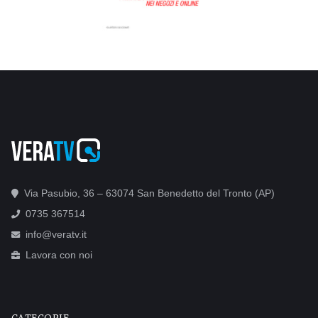
Via Pasubio, 36 – 63074 San Benedetto del Tronto (AP)
0735 367514
info@veratv.it
Lavora con noi
CATEGORIE