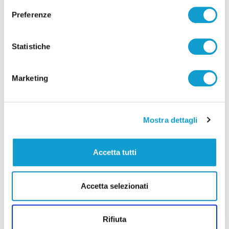
Preferenze
Statistiche
Marketing
Mostra dettagli
Accetta tutti
Detenuto aggredisce cinque agenti nel
carcere di Ascoli Piceno: due feriti
Accetta selezionati
di Sergio Cinquino
Rifiuta