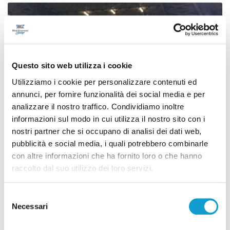
Questo sito web utilizza i cookie
Utilizziamo i cookie per personalizzare contenuti ed
annunci, per fornire funzionalità dei social media e per
analizzare il nostro traffico. Condividiamo inoltre
informazioni sul modo in cui utilizza il nostro sito con i
nostri partner che si occupano di analisi dei dati web,
pubblicità e social media, i quali potrebbero combinarle
con altre informazioni che ha fornito loro o che hanno
Samb-Lanciano 4-0, entrano Sgarbi e Perrotta
raccolto dal suo utilizzo dei loro servizi.
e cambia tutto, doppietta di Faggioli
di Pier Paolo Flammini
Selezione
Necessari
del
consenso