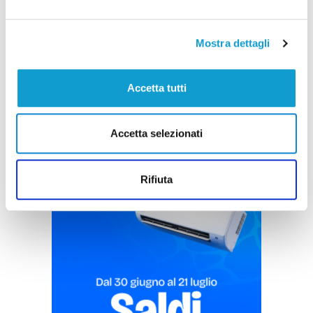
rubati, tre denunciati nel fermano
di Rossella Luciani
Mostra dettagli
Accetta tutti
Accetta selezionati
Pubblicità
Rifiuta