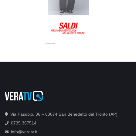
Via Pasubio, 36 – 63074 San Benedetto del Tronto (AP)
0735 367514
info@veratv.it