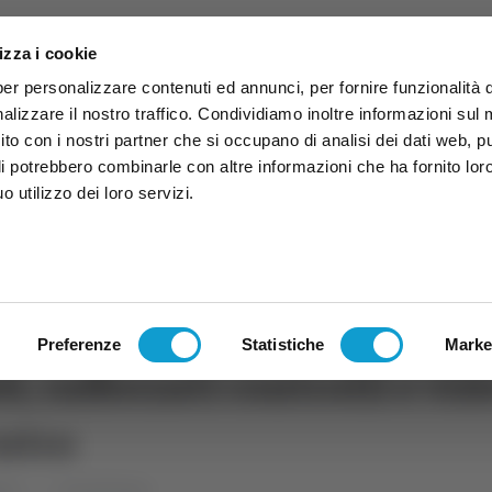
izza i cookie
per personalizzare contenuti ed annunci, per fornire funzionalità 
alizzare il nostro traffico. Condividiamo inoltre informazioni sul
 sito con i nostri partner che si occupano di analisi dei dati web, p
li potrebbero combinarle con altre informazioni che ha fornito lor
 utilizzo dei loro servizi.
ruzzo
TG
TV
Expo
Lavora Con Noi
Conta
TG
TRASMISSIONI
PALINSESTO
Preferenze
Statistiche
Marke
i, rafforzati controlli e v
entro
che
Ascoli Piceno