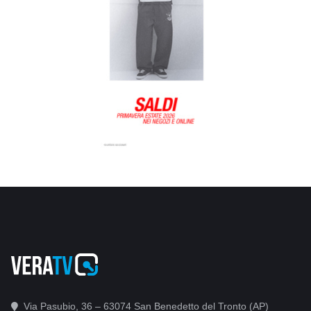
Via Pasubio, 36 – 63074 San Benedetto del Tronto (AP)