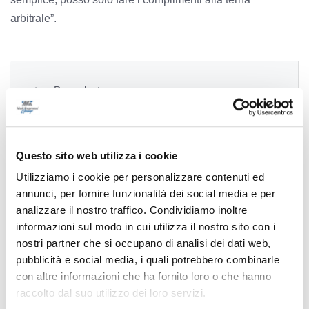
arbitrale”.
Precedente
Capriolo cade nel porto turistico a Fano, salvato
anche un gattino
Questo sito web utilizza i cookie
Utilizziamo i cookie per personalizzare contenuti ed
Successivo
annunci, per fornire funzionalità dei social media e per
Fossombrone - Operazione Bunker, condannato il
analizzare il nostro traffico. Condividiamo inoltre
26enne dal tribunale di Urbino a 5 anni e 5 mesi
informazioni sul modo in cui utilizza il nostro sito con i
nostri partner che si occupano di analisi dei dati web,
pubblicità e social media, i quali potrebbero combinarle
con altre informazioni che ha fornito loro o che hanno
Tutti gli articoli
raccolto dal suo utilizzo dei loro servizi.