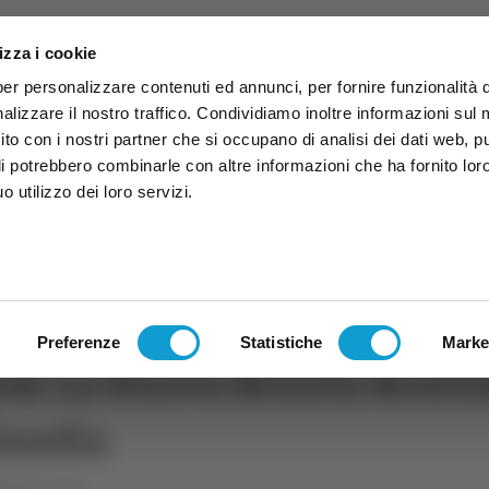
izza i cookie
per personalizzare contenuti ed annunci, per fornire funzionalità 
alizzare il nostro traffico. Condividiamo inoltre informazioni sul
 sito con i nostri partner che si occupano di analisi dei dati web, p
li potrebbero combinarle con altre informazioni che ha fornito lor
 utilizzo dei loro servizi.
ruzzo
TG
TV
Expo
Lavora Con Noi
Conta
TG
TRASMISSIONI
PALINSESTO
Preferenze
Statistiche
Marke
ack: La Nuova Beauty Routi
landia
liredazionale