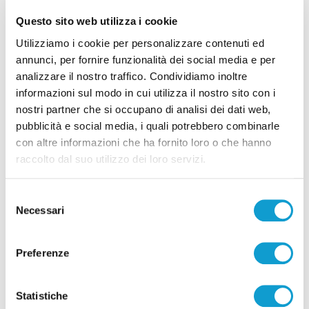
Questo sito web utilizza i cookie
Utilizziamo i cookie per personalizzare contenuti ed
annunci, per fornire funzionalità dei social media e per
Coppa Italia Serie C - Biglietti ancora bloccati
analizzare il nostro traffico. Condividiamo inoltre
per il derby tra Pescara e Samb: decide il
informazioni sul modo in cui utilizza il nostro sito con i
Comitato sicurezza
nostri partner che si occupano di analisi dei dati web,
di Pierluigi Dorotei
pubblicità e social media, i quali potrebbero combinarle
con altre informazioni che ha fornito loro o che hanno
raccolto dal suo utilizzo dei loro servizi.
Selezione
Necessari
del
consenso
Pubblicità
Preferenze
Statistiche