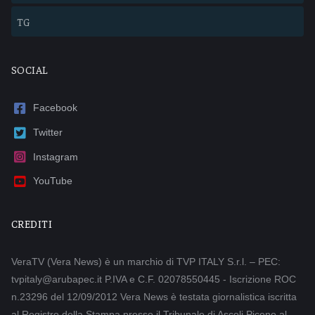
TG
SOCIAL
Facebook
Twitter
Instagram
YouTube
CREDITI
VeraTV (Vera News) è un marchio di TVP ITALY S.r.l. – PEC:
tvpitaly@arubapec.it P.IVA e C.F. 02078550445 - Iscrizione ROC
n.23296 del 12/09/2012 Vera News è testata giornalistica iscritta
al Registro della Stampa presso il Tribunale di Ascoli Piceno al