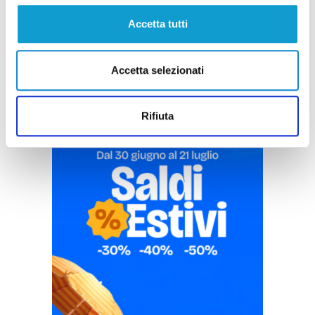
Pubblicità
Accetta tutti
Accetta selezionati
Rifiuta