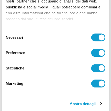
nostri partner che si occupano di analisi dei dati web,
pubblicità e social media, i quali potrebbero combinarle
con altre informazioni che ha fornito loro o che hanno
raccolto dal suo utilizzo dei loro servizi.
Selezione
Necessari
del
consenso
Preferenze
Ascoli Piceno - Pennelli volano sui cavi
dell’alta tensione e restano in bilico su un
Statistiche
albero
di Rossella Luciani
Marketing
Mostra dettagli