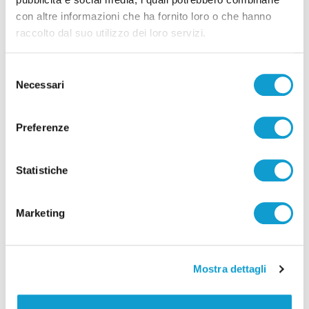
con altre informazioni che ha fornito loro o che hanno
raccolto dal suo utilizzo dei loro servizi.
Selezione
Necessari
del
consenso
Preferenze
Porto di San Benedetto, parte la nuova fase: al
via il confronto istituzionale
Statistiche
di Pierluigi Dorotei
Marketing
Mostra dettagli
Pubblicità