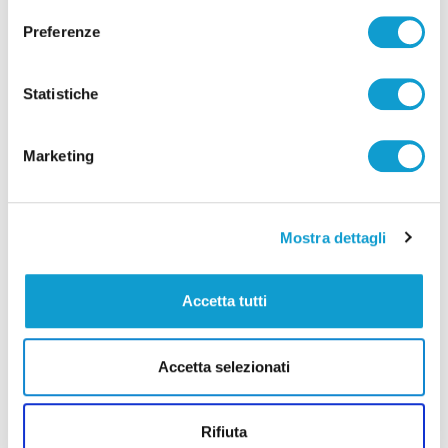
Preferenze
Statistiche
Marketing
Mostra dettagli
Accetta tutti
Coppa Italia Serie C - Biglietti ancora bloccati
per il derby tra Pescara e Samb: decide il
Comitato sicurezza
Accetta selezionati
di Pierluigi Dorotei
Rifiuta