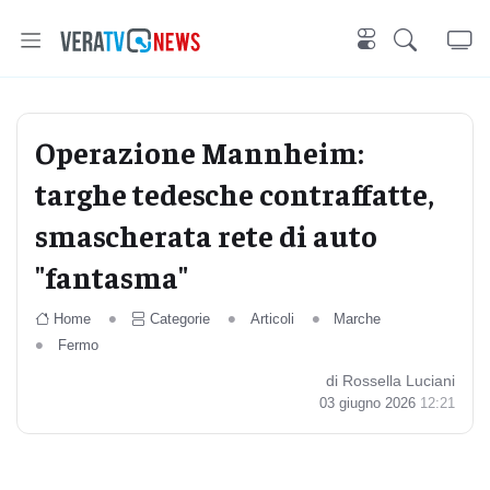
Operazione Mannheim:
targhe tedesche contraffatte,
smascherata rete di auto
"fantasma"
Home
Categorie
Articoli
Marche
Fermo
di Rossella Luciani
03 giugno 2026
12:21