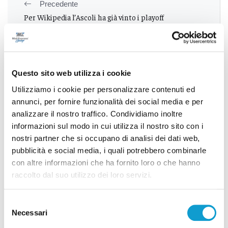
Precedente
Per Wikipedia l’Ascoli ha già vinto i playoff
Successivo
Questo sito web utilizza i cookie
Scherma, Marini oro e argento agli Assoluti di Roma
Utilizziamo i cookie per personalizzare contenuti ed
annunci, per fornire funzionalità dei social media e per
analizzare il nostro traffico. Condividiamo inoltre
Tutti gli articoli
informazioni sul modo in cui utilizza il nostro sito con i
nostri partner che si occupano di analisi dei dati web,
pubblicità e social media, i quali potrebbero combinarle
con altre informazioni che ha fornito loro o che hanno
raccolto dal suo utilizzo dei loro servizi.
Selezione
Correlati
Necessari
del
consenso