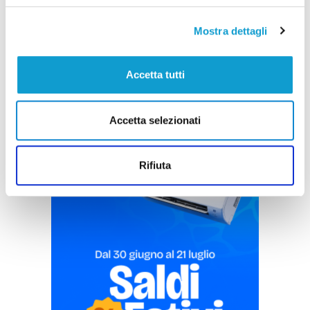
Mostra dettagli
Accetta tutti
Accetta selezionati
Pubblicità
Rifiuta