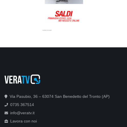
Via Pasubio, 36 – 63074 San Benedetto del Tronto (AP)
0735 367514
info@veratv.it
Lavora con noi