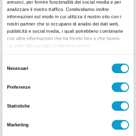
annunci, per fornire funzionalità dei social media e per
analizzare il nostro traffico. Condividiamo inoltre
Correlati
informazioni sul modo in cui utilizza il nostro sito con i
nostri partner che si occupano di analisi dei dati web,
pubblicità e social media, i quali potrebbero combinarle
con altre informazioni che ha fornito loro o che hanno
raccolto dal suo utilizzo dei loro servizi.
Selezione
Necessari
del
consenso
Preferenze
Statistiche
Settore Giovanile Academy - Alessandro Re, da
Castelfidardo al Latina Calcio
Marketing
di Rossella Luciani