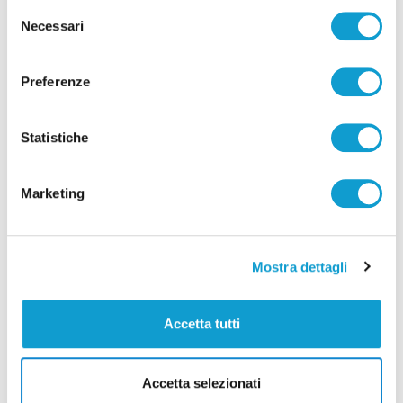
Settore Giovanile Academy - Alessandro Re, da
Selezione
Necessari
del
Castelfidardo al Latina Calcio
consenso
di Rossella Luciani
Preferenze
Statistiche
Marketing
Pubblicità
Mostra dettagli
Accetta tutti
Accetta selezionati