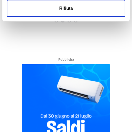
cautelari, tra cui 2 ad Ascoli Piceno
Rifiuta
di Rossella Luciani
Pubblicità