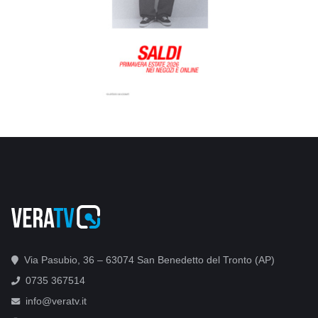
Via Pasubio, 36 – 63074 San Benedetto del Tronto (AP)
0735 367514
info@veratv.it