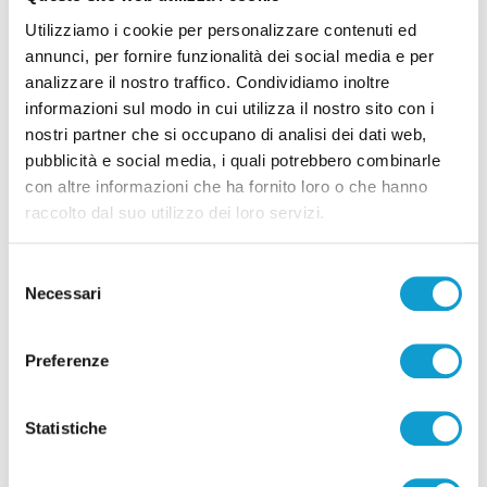
Coppa Italia Serie C - Biglietti ancora bloccati
Utilizziamo i cookie per personalizzare contenuti ed
per il derby tra Pescara e Samb: decide il
annunci, per fornire funzionalità dei social media e per
Comitato sicurezza
analizzare il nostro traffico. Condividiamo inoltre
informazioni sul modo in cui utilizza il nostro sito con i
di Pierluigi Dorotei
nostri partner che si occupano di analisi dei dati web,
pubblicità e social media, i quali potrebbero combinarle
con altre informazioni che ha fornito loro o che hanno
raccolto dal suo utilizzo dei loro servizi.
Selezione
Pubblicità
Necessari
del
consenso
Preferenze
Statistiche