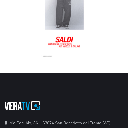
Via Pasubio, 36 – 63074 San Benedetto del Tronto (AP)