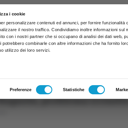
izza i cookie
per personalizzare contenuti ed annunci, per fornire funzionalità 
alizzare il nostro traffico. Condividiamo inoltre informazioni sul
 sito con i nostri partner che si occupano di analisi dei dati web, p
li potrebbero combinarle con altre informazioni che ha fornito lor
 utilizzo dei loro servizi.
ruzzo
TG
TV
Expo
Lavora Con Noi
Conta
TG
TRASMISSIONI
PALINSESTO
Preferenze
Statistiche
Marke
 Ragnola, problema irrisolt
alità