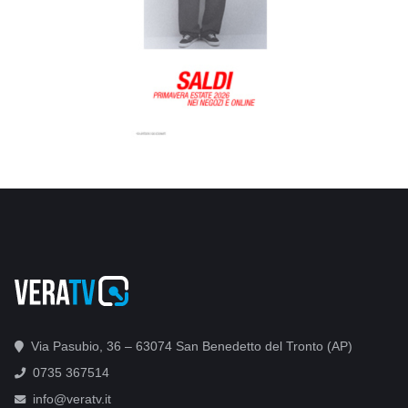
Via Pasubio, 36 – 63074 San Benedetto del Tronto (AP)
0735 367514
info@veratv.it