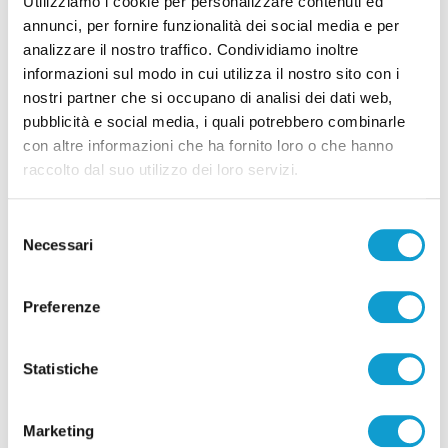
Utilizziamo i cookie per personalizzare contenuti ed
alla Triestina
annunci, per fornire funzionalità dei social media e per
analizzare il nostro traffico. Condividiamo inoltre
di Pierluigi Dorotei
informazioni sul modo in cui utilizza il nostro sito con i
nostri partner che si occupano di analisi dei dati web,
pubblicità e social media, i quali potrebbero combinarle
con altre informazioni che ha fornito loro o che hanno
raccolto dal suo utilizzo dei loro servizi.
Pubblicità
Selezione
Necessari
del
consenso
Preferenze
Statistiche
Marketing