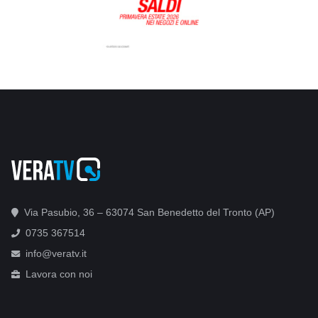
Via Pasubio, 36 – 63074 San Benedetto del Tronto (AP)
0735 367514
info@veratv.it
Lavora con noi