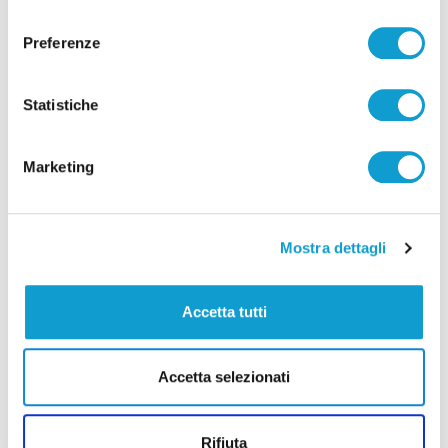
consenso
Preferenze
Statistiche
Marketing
Mostra dettagli
Accetta tutti
Fabriano - Gola della Rossa, tre persone
recuperate dal Soccorso Alpino con l’aiuto dei
Accetta selezionati
Vigili del Fuoco
di Gloria Caioni
Rifiuta