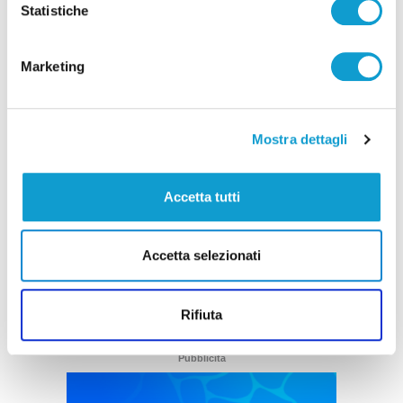
Statistiche
Marketing
Mostra dettagli
Con sup e windsurf tra le onde, 15 diportisti
salvati nella Riviera del Conero
Accetta tutti
di Rossella Luciani
Accetta selezionati
Rifiuta
Pubblicità