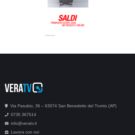
Via Pasubio, 36 – 63074 San Benedetto del Tronto (AP)
0735 367514
info@veratv.it
Lavora con noi