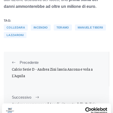
danni ammonterebbe ad oltre un milione di euro.
TAG:
COLLEDARA
INCENDIO
TERAMO
MANUELE TIBERII
LAZZARONI
Precedente
Calcio Serie D - Andrea Zini lascia Ancona e vola a
L’Aquila
Successivo
Anziano scomparso ad Ascoli, ritrovato dalla Polizia
locale tra la folla del centro storico