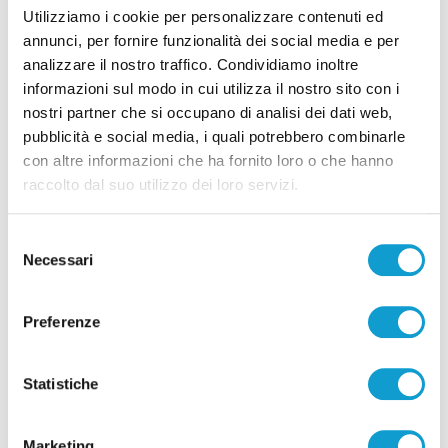
Utilizziamo i cookie per personalizzare contenuti ed
Samb-Lanciano 4-0, entrano Sgarbi e Perrotta
annunci, per fornire funzionalità dei social media e per
e cambia tutto, doppietta di Faggioli
analizzare il nostro traffico. Condividiamo inoltre
di Pier Paolo Flammini
informazioni sul modo in cui utilizza il nostro sito con i
nostri partner che si occupano di analisi dei dati web,
pubblicità e social media, i quali potrebbero combinarle
con altre informazioni che ha fornito loro o che hanno
raccolto dal suo utilizzo dei loro servizi.
Selezione
Pubblicità
Necessari
del
consenso
Preferenze
Statistiche
Marketing