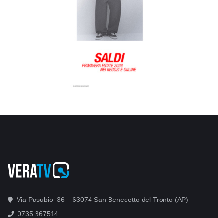
Via Pasubio, 36 – 63074 San Benedetto del Tronto (AP)
0735 367514