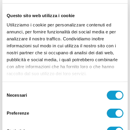
Questo sito web utilizza i cookie
Utilizziamo i cookie per personalizzare contenuti ed
annunci, per fornire funzionalità dei social media e per
analizzare il nostro traffico. Condividiamo inoltre
informazioni sul modo in cui utilizza il nostro sito con i
Lite ad Ancona, parapiglia in Pronto soccorso:
nostri partner che si occupano di analisi dei dati web,
tre arrestati
pubblicità e social media, i quali potrebbero combinarle
di Sergio Cinquino
con altre informazioni che ha fornito loro o che hanno
raccolto dal suo utilizzo dei loro servizi.
Selezione
Necessari
del
consenso
Pubblicità
Preferenze