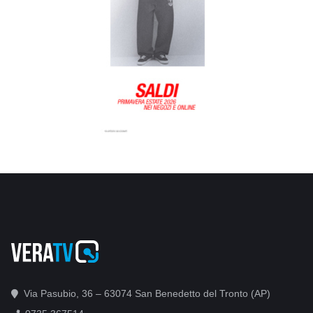
Via Pasubio, 36 – 63074 San Benedetto del Tronto (AP)