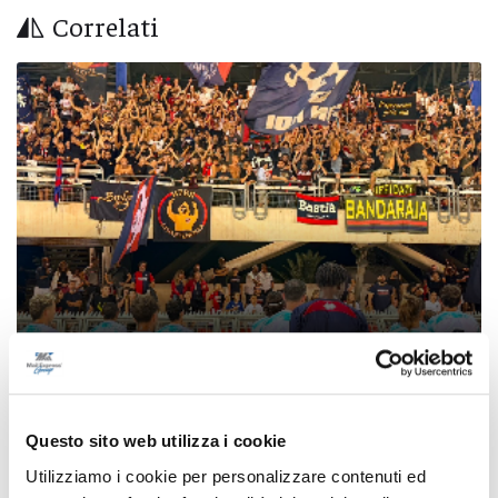
Correlati
Coppa Italia Serie C - Biglietti ancora bloccati
per il derby tra Pescara e Samb: decide il
Questo sito web utilizza i cookie
Comitato sicurezza
Utilizziamo i cookie per personalizzare contenuti ed
di Pierluigi Dorotei