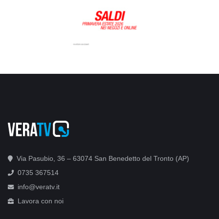
Via Pasubio, 36 – 63074 San Benedetto del Tronto (AP)
0735 367514
info@veratv.it
Lavora con noi