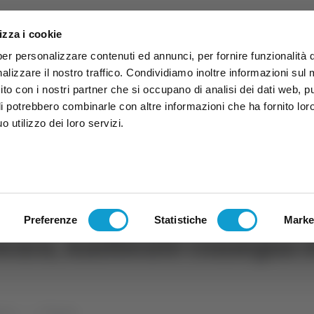
izza i cookie
per personalizzare contenuti ed annunci, per fornire funzionalità 
alizzare il nostro traffico. Condividiamo inoltre informazioni sul
 sito con i nostri partner che si occupano di analisi dei dati web, p
li potrebbero combinarle con altre informazioni che ha fornito lor
 utilizzo dei loro servizi.
ruzzo
TG
TV
Expo
Lavora Con Noi
Conta
TG
TRASMISSIONI
PALINSESTO
Preferenze
Statistiche
Marke
escara, Ambiente consegna ol
uzzo
Pescara