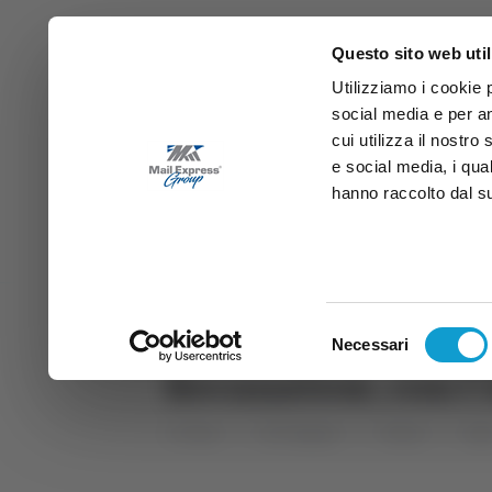
Questo sito web util
Utilizziamo i cookie 
social media e per an
cui utilizza il nostro
e social media, i qua
hanno raccolto dal suo
News
Sport
Marche
Ab
DIRETTA SAMB
DIRETTA TV
Selezione
Necessari
del
Recanatese, con l
consenso
Home
Categorie
Articoli
Spo