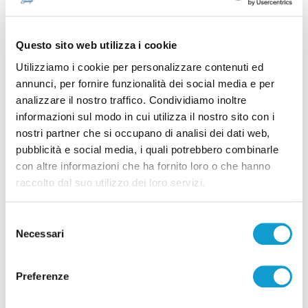
Commissario, si troverà in una "chiara posizione di fuori
gioco".
Questo sito web utilizza i cookie
Utilizziamo i cookie per personalizzare contenuti ed
annunci, per fornire funzionalità dei social media e per
TAG:
analizzare il nostro traffico. Condividiamo inoltre
GUIDO CASTELLI
POST SISMA
RICOSTRUZIONE
informazioni sul modo in cui utilizza il nostro sito con i
nostri partner che si occupano di analisi dei dati web,
pubblicità e social media, i quali potrebbero combinarle
con altre informazioni che ha fornito loro o che hanno
Precedente
raccolto dal suo utilizzo dei loro servizi.
Challenge Cup, la Lube ad Ankara per la semifinale di
ritorno
Selezione
Necessari
del
consenso
Successivo
Preferenze
Ascoli Piceno - Proseguono i lavori di recupero e