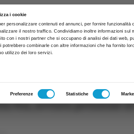
izza i cookie
per personalizzare contenuti ed annunci, per fornire funzionalità 
alizzare il nostro traffico. Condividiamo inoltre informazioni sul
 sito con i nostri partner che si occupano di analisi dei dati web, p
li potrebbero combinarle con altre informazioni che ha fornito lor
 utilizzo dei loro servizi.
ruzzo
TG
TV
Expo
Lavora Con Noi
Conta
TG
TRASMISSIONI
PALINSESTO
Preferenze
Statistiche
Marke
lla Fox, avviata petizione 
uzzo